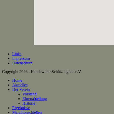
Links
Impressum
Datenschutz
Copyright 2026 - Handewitter Schützengilde e.V.
Home
Aktuelles
Der Verein
Vorstand
Ehrenabteilung
Historie
Ergebnisse
Marathonschießen