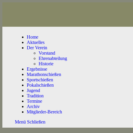
Home
Aktuelles
Der Verein
Vorstand
Ehrenabteilung
Historie
Ergebnisse
Marathonschießen
Sportschießen
Pokalschießen
Jugend
Tradition
Termine
Archiv
Mitglieder-Bereich
Menü
Schließen