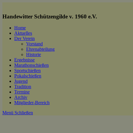
Zum
Inhalt
springen
Handewitter Schützengilde v. 1960 e.V.
Home
Aktuelles
Der Verein
Vorstand
Ehrenabteilung
Historie
Ergebnisse
Marathonschießen
Sportschießen
Pokalschießen
Jugend
Tradition
Termine
Archiv
Mitglieder-Bereich
Menü
Schließen