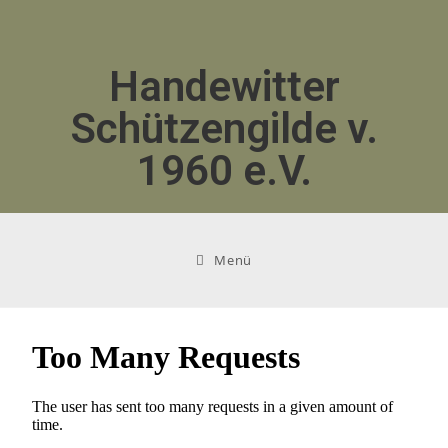
Handewitter
Schützengilde v.
1960 e.V.
Menü