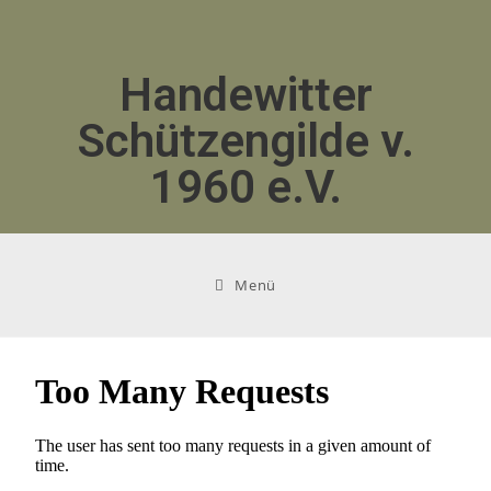
Handewitter
Schützengilde v.
1960 e.V.
Menü