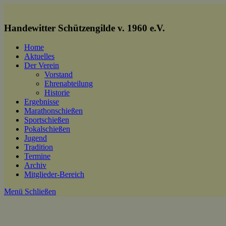
Zum
Inhalt
springen
Handewitter Schützengilde v. 1960 e.V.
Home
Aktuelles
Der Verein
Vorstand
Ehrenabteilung
Historie
Ergebnisse
Marathonschießen
Sportschießen
Pokalschießen
Jugend
Tradition
Termine
Archiv
Mitglieder-Bereich
Menü
Schließen