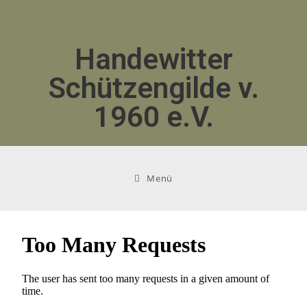
Handewitter
Schützengilde v.
1960 e.V.
Menü