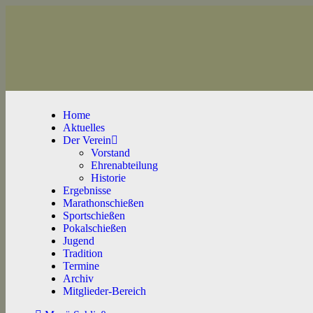
Home
Aktuelles
Der Verein
Vorstand
Ehrenabteilung
Historie
Ergebnisse
Marathonschießen
Sportschießen
Pokalschießen
Jugend
Tradition
Termine
Archiv
Mitglieder-Bereich