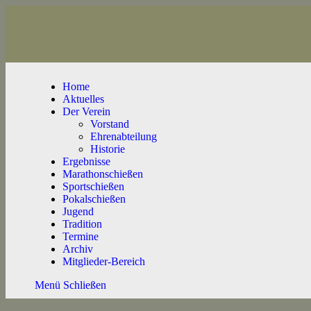
Home
Aktuelles
Der Verein
Vorstand
Ehrenabteilung
Historie
Ergebnisse
Marathonschießen
Sportschießen
Pokalschießen
Jugend
Tradition
Termine
Archiv
Mitglieder-Bereich
Menü
Schließen