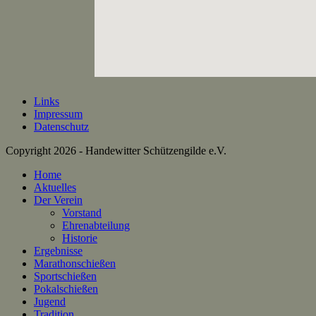
Links
Impressum
Datenschutz
Copyright 2026 - Handewitter Schützengilde e.V.
Home
Aktuelles
Der Verein
Vorstand
Ehrenabteilung
Historie
Ergebnisse
Marathonschießen
Sportschießen
Pokalschießen
Jugend
Tradition