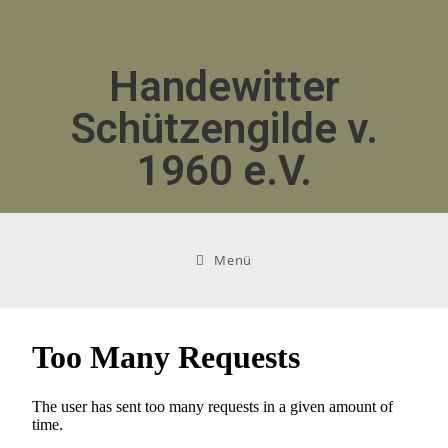
Handewitter
Schützengilde v.
1960 e.V.
Menü