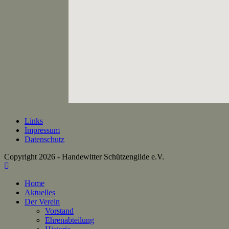
Links
Impressum
Datenschutz
Copyright 2026 - Handewitter Schützengilde e.V.
Home
Aktuelles
Der Verein
Vorstand
Ehrenabteilung