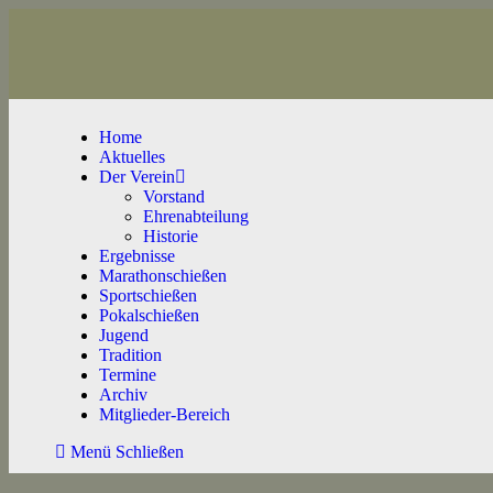
Home
Aktuelles
Der Verein
Vorstand
Ehrenabteilung
Historie
Ergebnisse
Marathonschießen
Sportschießen
Pokalschießen
Jugend
Tradition
Termine
Archiv
Mitglieder-Bereich
Menü
Schließen