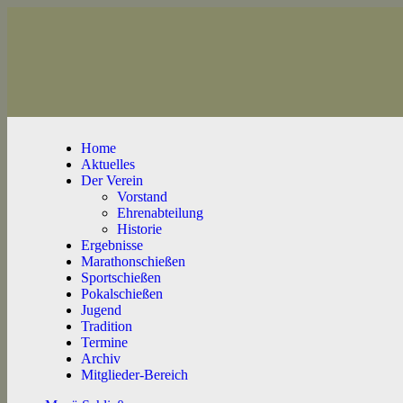
Home
Aktuelles
Der Verein
Vorstand
Ehrenabteilung
Historie
Ergebnisse
Marathonschießen
Sportschießen
Pokalschießen
Jugend
Tradition
Termine
Archiv
Mitglieder-Bereich